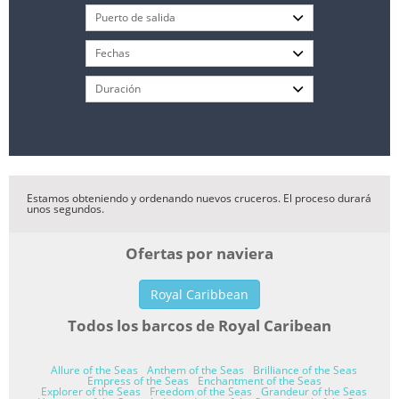
Estamos obteniendo y ordenando nuevos cruceros. El proceso durará
unos segundos.
Ofertas por naviera
Royal Caribbean
Todos los barcos de Royal Caribean
Allure of the Seas
Anthem of the Seas
Brilliance of the Seas
Empress of the Seas
Enchantment of the Seas
Explorer of the Seas
Freedom of the Seas
Grandeur of the Seas