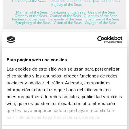
Harmony of the Seas
Independence of the Seas
Jewel of the Seas
Majesty of the Seas
Mariner of the Seas
Navigator of the Seas
Oasis of the Seas
Odyssey of the Seas
Ovation of the Seas
Quantum of the Seas
Radiance of the Seas
Serenade of the Seas
Spectrum of the Seas
Symphony of the Seas
Vision of the Seas
Voyager of the Seas
GARANTÍA DE PAGO
Esta página web usa cookies
RESERVAS MIRAMAR
Las cookies de este sitio web se usan para personalizar
el contenido y los anuncios, ofrecer funciones de redes
SEGURO DE VIAJE
sociales y analizar el tráfico. Además, compartimos
INFORMACIÓN ÚTIL
información sobre el uso que haga del sitio web con
nuestros partners de redes sociales, publicidad y análisis
web, quienes pueden combinarla con otra información
que les haya proporcionado o que hayan recopilado a
partir del uso que haya hecho de sus servicios.