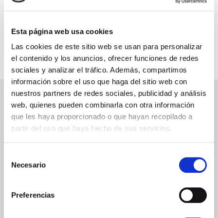
INFORMACIÓN ÚTIL
Esta página web usa cookies
Las cookies de este sitio web se usan para personalizar
el contenido y los anuncios, ofrecer funciones de redes
sociales y analizar el tráfico. Además, compartimos
información sobre el uso que haga del sitio web con
nuestros partners de redes sociales, publicidad y análisis
NEWSLETTER
web, quienes pueden combinarla con otra información
que les haya proporcionado o que hayan recopilado a
Déjanos tu email y recibirás promociones y las últimas novedades en
cruceros:
partir del uso que haya hecho de sus servicios.
Selección
Necesario
de
ENVIAR
consentimiento
He leído y acepto los
términos de uso
Preferencias
SERVICIOS
ASPECTOS