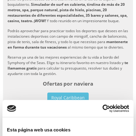
boquiabierto.
Simulador de surf en cubierta, tirolina de más de 20
metros, spa, parque natural, pista de hielo, piscinas, 20
restaurantes de diferentes especialidades, 35 bares y salones, spa,
casino, teatro. ¡WOW!
Y todo reunido en un impresionante buque.
Podrás aprovechar para practicar todos los deportes que desees en las
instalaciones deportivas con campo de minigolf, cancha de baloncesto,
pista de tenis, sala de fitness, y todo lo que necesitas para
mantenerte
en forma durante tus vacaciones
al mismo tiempo que te diviertes.
Reserva ya una de las mejores experiencias de tu vida a bordo del
Symphony of the Seas. Elige tu itinerario favorito en nuestro listado y
te
llamamos gratis
para calcular tu presupuesto, resolver tus dudas y
ayudarte con toda la gestión.
Ofertas por naviera
Royal Caribbean
Todos los barcos de Royal Caribean
Allure of the Seas
Anthem of the Seas
Brilliance of the Seas
Empress of the Seas
Enchantment of the Seas
Esta página web usa cookies
Explorer of the Seas
Freedom of the Seas
Grandeur of the Seas
Harmony of the Seas
Independence of the Seas
Jewel of the Seas