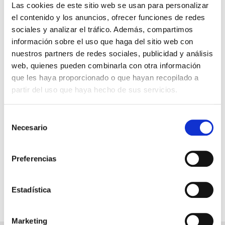
Liberty of the Seas
Majesty of the Seas
Las cookies de este sitio web se usan para personalizar
Mariner of the Seas
Navigator of the Seas
Oasis of the Seas
el contenido y los anuncios, ofrecer funciones de redes
Odyssey of the Seas
Ovation of the Seas
Quantum of the Seas
Radiance of the Seas
Serenade of the Seas
Spectrum of the Seas
sociales y analizar el tráfico. Además, compartimos
Vision of the Seas
Voyager of the Seas
información sobre el uso que haga del sitio web con
nuestros partners de redes sociales, publicidad y análisis
web, quienes pueden combinarla con otra información
que les haya proporcionado o que hayan recopilado a
partir del uso que haya hecho de sus servicios.
GARANTÍA DE PAGO
RESERVAS MIRAMAR
Selección
Necesario
de
SEGURO DE VIAJE
consentimiento
INFORMACIÓN ÚTIL
Preferencias
Estadística
Marketing