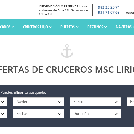
INFORMACIÓN Y RESERVAS Lunes
982 25 25 74
a Viernes de 9h a 21h Sábados de
931 71 07 68
rese
10h a 18h
SCADOS
CRUCEROS LUJO
PUERTOS
DESTINOS
NAVIERAS
FERTAS DE CRUCEROS MSC LIRI
 Puedes afinar tu búsqueda: