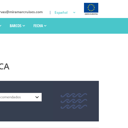
rvas@miramarcruises.com
Español
BARCOS
FECHA
CA