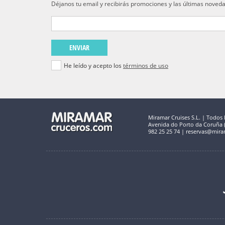
Déjanos tu email y recibirás promociones y las últimas noved
ENVIAR
He leído y acepto los
términos de uso
Miramar Cruises S.L. | Todos 
Avenida do Porto da Coruña (C
982 25 25 74 | reservas@mira