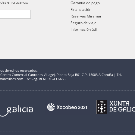
ades en cruceros:
Garantía de pago
Financiación
Reservas Miramar
Seguro de viaje
Información útil
los derechos reservados.
entro Comercial Cantones Village). Planta Baja B01 C.P. 15003 A Coruña | Tel.
marcruises.com | Nº Reg. REAT: XG-CO-655