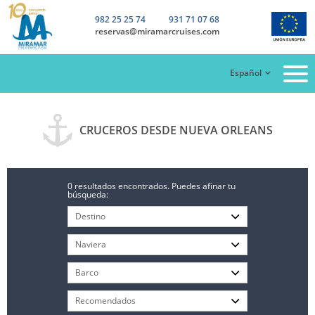
982 25 25 74
931 71 07 68
reservas@miramarcruises.com
Español
CRUCEROS DESDE NUEVA ORLEANS
0 resultados encontrados. Puedes afinar tu
búsqueda: