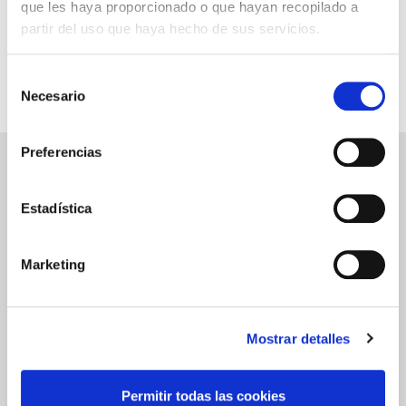
INFORMACIÓN ÚTIL
que les haya proporcionado o que hayan recopilado a
partir del uso que haya hecho de sus servicios.
Selección
Necesario
de
consentimiento
Preferencias
NEWSLETTER
Déjanos tu email y recibirás promociones y las últimas novedades en
Estadística
cruceros:
Marketing
ENVIAR
He leído y acepto los
términos de uso
Mostrar detalles
SERVICIOS
ASPECTOS
LEGALES
Permitir todas las cookies