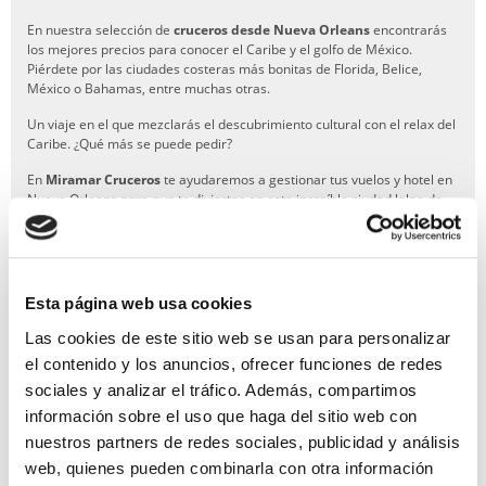
En nuestra selección de
cruceros desde Nueva Orleans
encontrarás
los mejores precios para conocer el Caribe y el golfo de México.
Piérdete por las ciudades costeras más bonitas de Florida, Belice,
México o Bahamas, entre muchas otras.
Un viaje en el que mezclarás el descubrimiento cultural con el relax del
Caribe. ¿Qué más se puede pedir?
En
Miramar Cruceros
te ayudaremos a gestionar tus vuelos y hotel en
Nueva Orleans para que te diviertas en esta increíble ciudad lelna de
cultura, diversión, música y una cautivadora gastronomía. Si no visitas
el Barrio Francés, será como si no hubieras estado en Nueva Orleans.
Esta página web usa cookies
Las cookies de este sitio web se usan para personalizar
GARANTÍA DE PAGO
el contenido y los anuncios, ofrecer funciones de redes
sociales y analizar el tráfico. Además, compartimos
RESERVAS MIRAMAR
información sobre el uso que haga del sitio web con
nuestros partners de redes sociales, publicidad y análisis
SEGURO DE VIAJE
web, quienes pueden combinarla con otra información