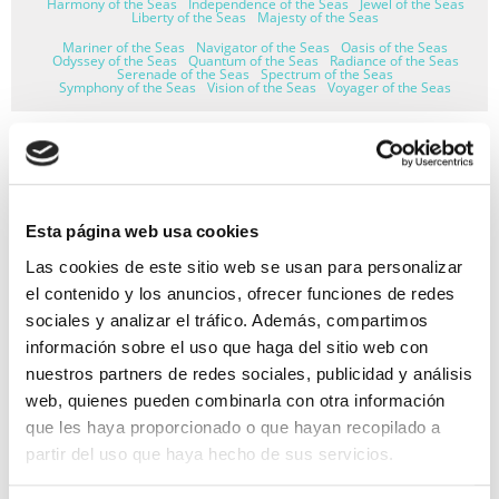
Harmony of the Seas
Independence of the Seas
Jewel of the Seas
Liberty of the Seas
Majesty of the Seas
Mariner of the Seas
Navigator of the Seas
Oasis of the Seas
Odyssey of the Seas
Quantum of the Seas
Radiance of the Seas
Serenade of the Seas
Spectrum of the Seas
Symphony of the Seas
Vision of the Seas
Voyager of the Seas
GARANTÍA DE PAGO
Esta página web usa cookies
RESERVAS MIRAMAR
Las cookies de este sitio web se usan para personalizar
el contenido y los anuncios, ofrecer funciones de redes
SEGURO DE VIAJE
sociales y analizar el tráfico. Además, compartimos
INFORMACIÓN ÚTIL
información sobre el uso que haga del sitio web con
nuestros partners de redes sociales, publicidad y análisis
web, quienes pueden combinarla con otra información
que les haya proporcionado o que hayan recopilado a
partir del uso que haya hecho de sus servicios.