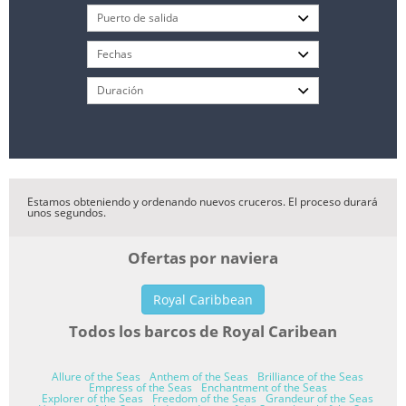
Estamos obteniendo y ordenando nuevos cruceros. El proceso durará
unos segundos.
Ofertas por naviera
Royal Caribbean
Todos los barcos de Royal Caribean
Allure of the Seas
Anthem of the Seas
Brilliance of the Seas
Empress of the Seas
Enchantment of the Seas
Explorer of the Seas
Freedom of the Seas
Grandeur of the Seas