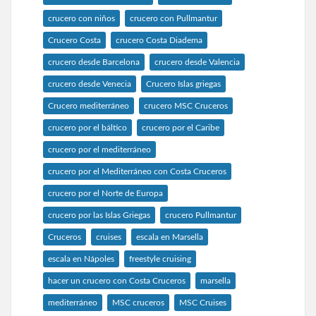
crucero con niños
crucero con Pullmantur
Crucero Costa
crucero Costa Diadema
crucero desde Barcelona
crucero desde Valencia
crucero desde Venecia
Crucero Islas griegas
Crucero mediterráneo
crucero MSC Cruceros
crucero por el báltico
crucero por el Caribe
crucero por el mediterráneo
crucero por el Mediterráneo con Costa Cruceros
crucero por el Norte de Europa
crucero por las Islas Griegas
crucero Pullmantur
Cruceros
cruises
escala en Marsella
escala en Nápoles
freestyle cruising
hacer un crucero con Costa Cruceros
marsella
mediterráneo
MSC cruceros
MSC Cruises