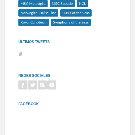
MSC Meraviglia
MSC Seaside
NCL
Norwegian Cruise Line
Oasis of the Seas
Royal Caribbean
Symphony of the Seas
ÚLTIMOS TWEETS
REDES SOCIALES
FACEBOOK