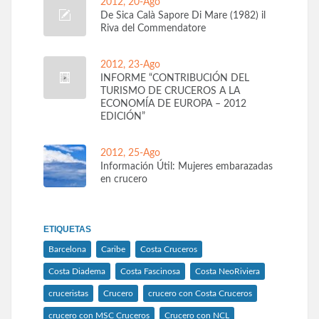
2012, 20-Ago
De Sica Calà Sapore Di Mare (1982) il
Riva del Commendatore
2012, 23-Ago
INFORME “CONTRIBUCIÓN DEL
TURISMO DE CRUCEROS A LA
ECONOMÍA DE EUROPA – 2012
EDICIÓN”
2012, 25-Ago
Información Útil: Mujeres embarazadas
en crucero
ETIQUETAS
Barcelona
Caribe
Costa Cruceros
Costa Diadema
Costa Fascinosa
Costa NeoRiviera
cruceristas
Crucero
crucero con Costa Cruceros
crucero con MSC Cruceros
Crucero con NCL