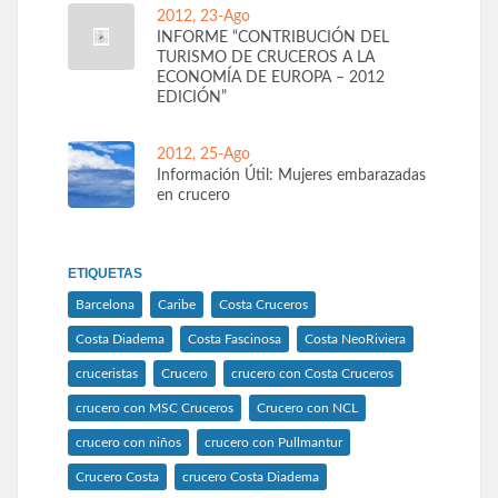
2012, 23-Ago
INFORME “CONTRIBUCIÓN DEL
TURISMO DE CRUCEROS A LA
ECONOMÍA DE EUROPA – 2012
EDICIÓN”
2012, 25-Ago
Información Útil: Mujeres embarazadas
en crucero
ETIQUETAS
Barcelona
Caribe
Costa Cruceros
Costa Diadema
Costa Fascinosa
Costa NeoRiviera
cruceristas
Crucero
crucero con Costa Cruceros
crucero con MSC Cruceros
Crucero con NCL
crucero con niños
crucero con Pullmantur
Crucero Costa
crucero Costa Diadema