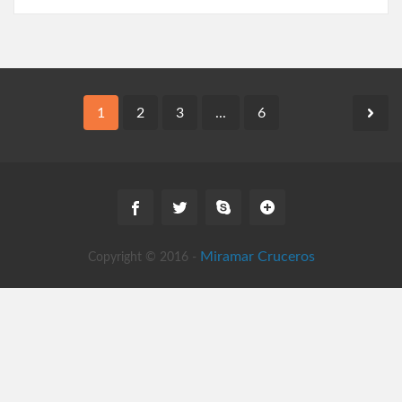
1
2
3
...
6
Miramar Cruceros
Copyright © 2016 -