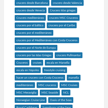
crucero desde Barcelona
crucero desde Valencia
crucero desde Venecia
Crucero Islas griegas
Crucero mediterráneo
crucero MSC Cruceros
crucero por el báltico
crucero por el Caribe
crucero por el mediterráneo
crucero por el Mediterráneo con Costa Cruceros
crucero por el Norte de Europa
crucero por las Islas Griegas
crucero Pullmantur
Cruceros
cruises
escala en Marsella
escala en Nápoles
freestyle cruising
hacer un crucero con Costa Cruceros
marsella
mediterráneo
MSC cruceros
MSC Cruises
MSC Meraviglia
MSC Seaside
NCL
Norwegian Cruise Line
Oasis of the Seas
Royal Caribbean
Symphony of the Seas