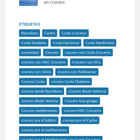
en crucero
ETIQUETAS
Barcelona
Caribe
Costa Cruceros
Costa Diadema
Costa Fascinosa
Costa NeoRiviera
cruceristas
Crucero
crucero con Costa Cruceros
crucero con MSC Cruceros
Crucero con NCL
crucero con niños
crucero con Pullmantur
Crucero Costa
crucero Costa Diadema
crucero desde Barcelona
crucero desde Valencia
crucero desde Venecia
Crucero Islas griegas
Crucero mediterráneo
crucero MSC Cruceros
crucero por el báltico
crucero por el Caribe
crucero por el mediterráneo
crucero por el Mediterráneo con Costa Cruceros