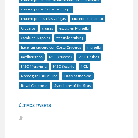
crucero por el Norte de Europa
crucero por las Islas Griegas
crucero Pullmantur
Cruceros
cruises
escala en Marsella
escala en Nápoles
freestyle cruising
hacer un crucero con Costa Cruceros
marsella
mediterráneo
MSC cruceros
MSC Cruises
MSC Meraviglia
MSC Seaside
NCL
Norwegian Cruise Line
Oasis of the Seas
Royal Caribbean
Symphony of the Seas
ÚLTIMOS TWEETS