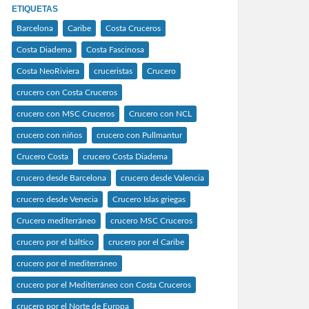
ETIQUETAS
Barcelona
Caribe
Costa Cruceros
Costa Diadema
Costa Fascinosa
Costa NeoRiviera
cruceristas
Crucero
crucero con Costa Cruceros
crucero con MSC Cruceros
Crucero con NCL
crucero con niños
crucero con Pullmantur
Crucero Costa
crucero Costa Diadema
crucero desde Barcelona
crucero desde Valencia
crucero desde Venecia
Crucero Islas griegas
Crucero mediterráneo
crucero MSC Cruceros
crucero por el báltico
crucero por el Caribe
crucero por el mediterráneo
crucero por el Mediterráneo con Costa Cruceros
crucero por el Norte de Europa