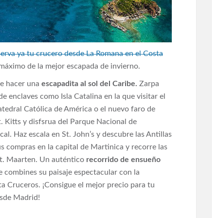
erva ya tu crucero desde La Romana en el Costa
l máximo de la mejor escapada de invierno.
de hacer una
escapadita al sol del Caribe.
Zarpa
e enclaves como Isla Catalina en la que visitar el
tedral Católica de América o el nuevo faro de
. Kitts y disfsrua del Parque Nacional de
cal. Haz escala en St. John’s y descubre las Antillas
s compras en la capital de Martinica y recorre las
St. Maarten. Un auténtico
recorrido de ensueño
 combines su paisaje espectacular con la
a Cruceros. ¡Consigue el mejor precio para tu
esde Madrid!