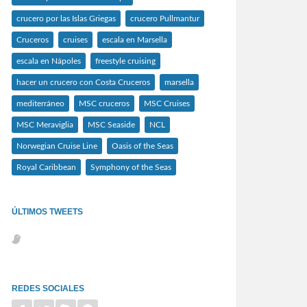
crucero por las Islas Griegas
crucero Pullmantur
Cruceros
cruises
escala en Marsella
escala en Nápoles
freestyle cruising
hacer un crucero con Costa Cruceros
marsella
mediterráneo
MSC cruceros
MSC Cruises
MSC Meraviglia
MSC Seaside
NCL
Norwegian Cruise Line
Oasis of the Seas
Royal Caribbean
Symphony of the Seas
ÚLTIMOS TWEETS
REDES SOCIALES