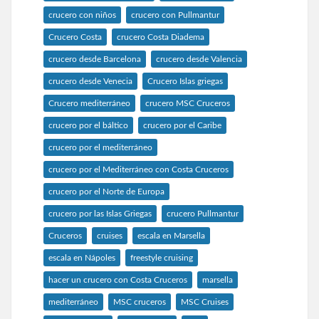
crucero con niños
crucero con Pullmantur
Crucero Costa
crucero Costa Diadema
crucero desde Barcelona
crucero desde Valencia
crucero desde Venecia
Crucero Islas griegas
Crucero mediterráneo
crucero MSC Cruceros
crucero por el báltico
crucero por el Caribe
crucero por el mediterráneo
crucero por el Mediterráneo con Costa Cruceros
crucero por el Norte de Europa
crucero por las Islas Griegas
crucero Pullmantur
Cruceros
cruises
escala en Marsella
escala en Nápoles
freestyle cruising
hacer un crucero con Costa Cruceros
marsella
mediterráneo
MSC cruceros
MSC Cruises