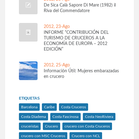
De Sica Calà Sapore Di Mare (1982) il
Riva del Commendatore
2012, 23-Ago
INFORME “CONTRIBUCIÓN DEL
TURISMO DE CRUCEROS A LA
ECONOMÍA DE EUROPA – 2012
EDICIÓN”
2012, 25-Ago
Información Útil: Mujeres embarazadas
en crucero
ETIQUETAS
Barcelona
Caribe
Costa Cruceros
Costa Diadema
Costa Fascinosa
Costa NeoRiviera
cruceristas
Crucero
crucero con Costa Cruceros
crucero con MSC Cruceros
Crucero con NCL