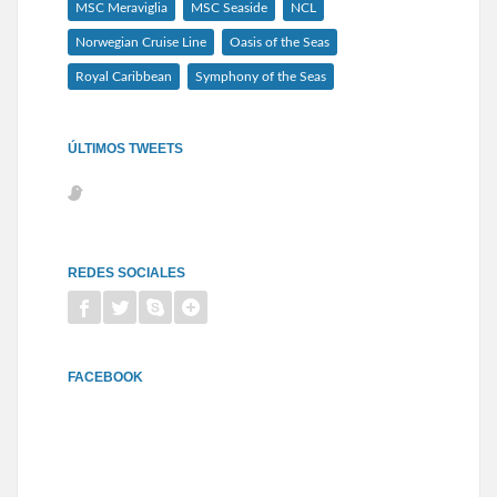
MSC Meraviglia
MSC Seaside
NCL
Norwegian Cruise Line
Oasis of the Seas
Royal Caribbean
Symphony of the Seas
ÚLTIMOS TWEETS
REDES SOCIALES
FACEBOOK