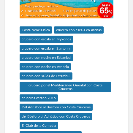
Costa Neoclassica
crucero con escala en Atenas
crucero con escala en Mykonos
crucero con escala en Santorini
crucero con noche en Estambul
crucero con noche en Venecia
crucero con salida de Estambul
crucero por el Mediterráneo Oriental con Costa
Cruceros
cruceros verano 2015
Del Adriático al Bósforo con Costa Cruceros
del Bósforo al Adriático con Costa Cruceros
El Club de la Comedia