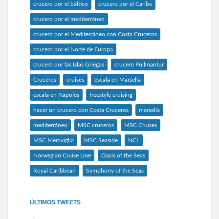
crucero por el báltico
crucero por el Caribe
crucero por el mediterráneo
crucero por el Mediterráneo con Costa Cruceros
crucero por el Norte de Europa
crucero por las Islas Griegas
crucero Pullmantur
Cruceros
cruises
escala en Marsella
escala en Nápoles
freestyle cruising
hacer un crucero con Costa Cruceros
marsella
mediterráneo
MSC cruceros
MSC Cruises
MSC Meraviglia
MSC Seaside
NCL
Norwegian Cruise Line
Oasis of the Seas
Royal Caribbean
Symphony of the Seas
ÚLTIMOS TWEETS