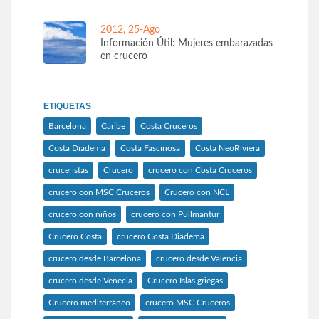
2012, 25-Ago
Información Útil: Mujeres embarazadas
en crucero
ETIQUETAS
Barcelona
Caribe
Costa Cruceros
Costa Diadema
Costa Fascinosa
Costa NeoRiviera
cruceristas
Crucero
crucero con Costa Cruceros
crucero con MSC Cruceros
Crucero con NCL
crucero con niños
crucero con Pullmantur
Crucero Costa
crucero Costa Diadema
crucero desde Barcelona
crucero desde Valencia
crucero desde Venecia
Crucero Islas griegas
Crucero mediterráneo
crucero MSC Cruceros