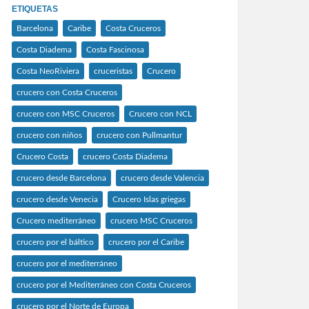
ETIQUETAS
Barcelona
Caribe
Costa Cruceros
Costa Diadema
Costa Fascinosa
Costa NeoRiviera
cruceristas
Crucero
crucero con Costa Cruceros
crucero con MSC Cruceros
Crucero con NCL
crucero con niños
crucero con Pullmantur
Crucero Costa
crucero Costa Diadema
crucero desde Barcelona
crucero desde Valencia
crucero desde Venecia
Crucero Islas griegas
Crucero mediterráneo
crucero MSC Cruceros
crucero por el báltico
crucero por el Caribe
crucero por el mediterráneo
crucero por el Mediterráneo con Costa Cruceros
crucero por el Norte de Europa