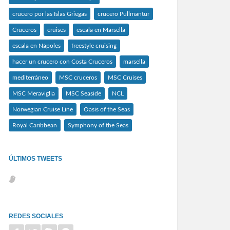
crucero por las Islas Griegas
crucero Pullmantur
Cruceros
cruises
escala en Marsella
escala en Nápoles
freestyle cruising
hacer un crucero con Costa Cruceros
marsella
mediterráneo
MSC cruceros
MSC Cruises
MSC Meraviglia
MSC Seaside
NCL
Norwegian Cruise Line
Oasis of the Seas
Royal Caribbean
Symphony of the Seas
ÚLTIMOS TWEETS
REDES SOCIALES