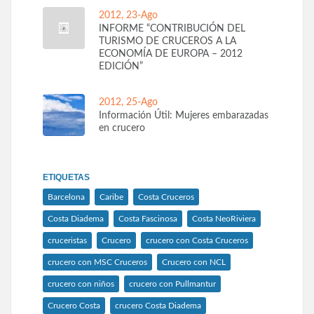
2012, 23-Ago
INFORME “CONTRIBUCIÓN DEL
TURISMO DE CRUCEROS A LA
ECONOMÍA DE EUROPA – 2012
EDICIÓN”
2012, 25-Ago
Información Útil: Mujeres embarazadas
en crucero
ETIQUETAS
Barcelona
Caribe
Costa Cruceros
Costa Diadema
Costa Fascinosa
Costa NeoRiviera
cruceristas
Crucero
crucero con Costa Cruceros
crucero con MSC Cruceros
Crucero con NCL
crucero con niños
crucero con Pullmantur
Crucero Costa
crucero Costa Diadema