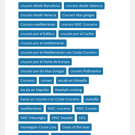
crucero desde Barcelona
crucero desde Valencia
crucero desde Venecia
Crucero Islas griegas
Crucero mediterráneo
crucero MSC Cruceros
crucero por el báltico
crucero por el Caribe
crucero por el mediterráneo
crucero por el Mediterráneo con Costa Cruceros
crucero por el Norte de Europa
crucero por las Islas Griegas
crucero Pullmantur
Cruceros
cruises
escala en Marsella
escala en Nápoles
freestyle cruising
hacer un crucero con Costa Cruceros
marsella
mediterráneo
MSC cruceros
MSC Cruises
MSC Meraviglia
MSC Seaside
NCL
Norwegian Cruise Line
Oasis of the Seas