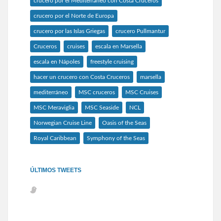
crucero por el Mediterráneo con Costa Cruceros
crucero por el Norte de Europa
crucero por las Islas Griegas
crucero Pullmantur
Cruceros
cruises
escala en Marsella
escala en Nápoles
freestyle cruising
hacer un crucero con Costa Cruceros
marsella
mediterráneo
MSC cruceros
MSC Cruises
MSC Meraviglia
MSC Seaside
NCL
Norwegian Cruise Line
Oasis of the Seas
Royal Caribbean
Symphony of the Seas
ÚLTIMOS TWEETS