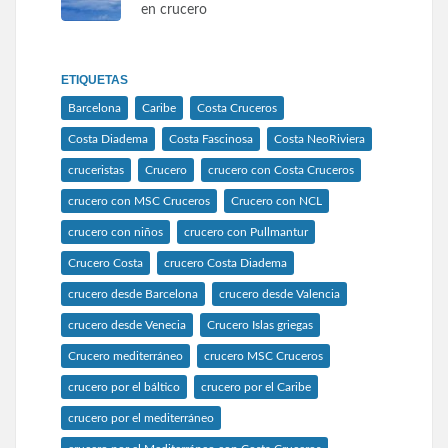
en crucero
ETIQUETAS
Barcelona
Caribe
Costa Cruceros
Costa Diadema
Costa Fascinosa
Costa NeoRiviera
cruceristas
Crucero
crucero con Costa Cruceros
crucero con MSC Cruceros
Crucero con NCL
crucero con niños
crucero con Pullmantur
Crucero Costa
crucero Costa Diadema
crucero desde Barcelona
crucero desde Valencia
crucero desde Venecia
Crucero Islas griegas
Crucero mediterráneo
crucero MSC Cruceros
crucero por el báltico
crucero por el Caribe
crucero por el mediterráneo