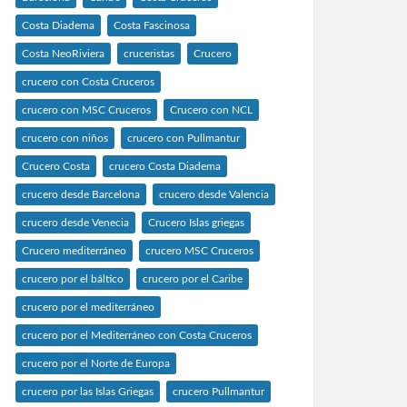
Costa Diadema
Costa Fascinosa
Costa NeoRiviera
cruceristas
Crucero
crucero con Costa Cruceros
crucero con MSC Cruceros
Crucero con NCL
crucero con niños
crucero con Pullmantur
Crucero Costa
crucero Costa Diadema
crucero desde Barcelona
crucero desde Valencia
crucero desde Venecia
Crucero Islas griegas
Crucero mediterráneo
crucero MSC Cruceros
crucero por el báltico
crucero por el Caribe
crucero por el mediterráneo
crucero por el Mediterráneo con Costa Cruceros
crucero por el Norte de Europa
crucero por las Islas Griegas
crucero Pullmantur