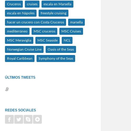
Cruceros
cruises
escala en Marsella
escala en Nápoles
freestyle cruising
hacer un crucero con Costa Cruceros
marsella
mediterráneo
MSC cruceros
MSC Cruises
MSC Meraviglia
MSC Seaside
NCL
Norwegian Cruise Line
Oasis of the Seas
Royal Caribbean
Symphony of the Seas
ÚLTIMOS TWEETS
REDES SOCIALES