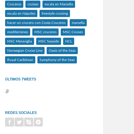
Cruceros
cruises
escala en Marsella
escala en Nápoles
freestyle cruising
hacer un crucero con Costa Cruceros
marsella
mediterráneo
MSC cruceros
MSC Cruises
MSC Meraviglia
MSC Seaside
NCL
Norwegian Cruise Line
Oasis of the Seas
Royal Caribbean
Symphony of the Seas
ÚLTIMOS TWEETS
REDES SOCIALES