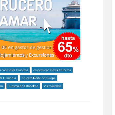
as con Costa Cruceros
crucero con Costa Cruceros
sta Luminosa
Crucero Norte de Europa
mo
Turismo de Estocolmo
Visit Sweden