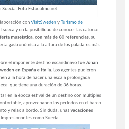
de Suecia. Foto Estocolmo.net
colaboración con
VisitSweden
y
Turismo de
tal sueca y en la posibilidad de conocer las catorce
ferta museística, con más de 80 referencias
, su
erta gastronómica a la altura de los paladares más
sobre el imponente destino escandinavo fue
Johan
tSweden en España e Italia.
Los agentes pudieron
enen a la hora de hacer una escala prolongada
ueca, que tiene una duración de 36 horas.
utar en la época estival de un destino con múltiples
onfortable, aprovechando los períodos en el barco
ento y relax a bordo. Sin duda, unas
vacaciones
n impresionantes como Suecia.