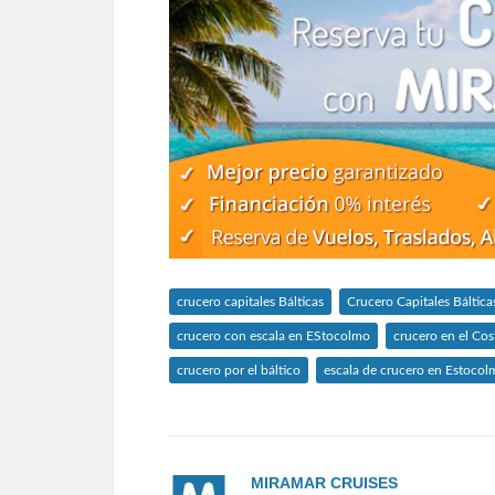
crucero capitales Bálticas
Crucero Capitales Báltic
crucero con escala en EStocolmo
crucero en el Co
crucero por el báltico
escala de crucero en Estocol
MIRAMAR CRUISES