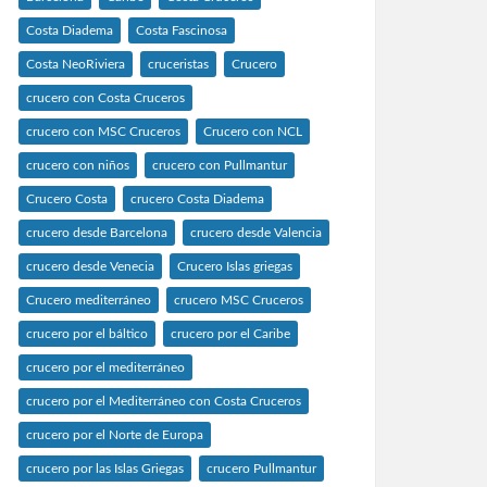
Costa Diadema
Costa Fascinosa
Costa NeoRiviera
cruceristas
Crucero
crucero con Costa Cruceros
crucero con MSC Cruceros
Crucero con NCL
crucero con niños
crucero con Pullmantur
Crucero Costa
crucero Costa Diadema
crucero desde Barcelona
crucero desde Valencia
crucero desde Venecia
Crucero Islas griegas
Crucero mediterráneo
crucero MSC Cruceros
crucero por el báltico
crucero por el Caribe
crucero por el mediterráneo
crucero por el Mediterráneo con Costa Cruceros
crucero por el Norte de Europa
crucero por las Islas Griegas
crucero Pullmantur