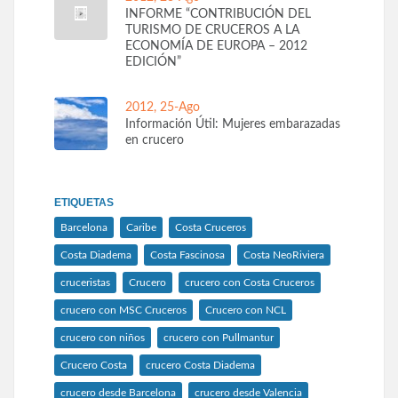
INFORME “CONTRIBUCIÓN DEL
TURISMO DE CRUCEROS A LA
ECONOMÍA DE EUROPA – 2012
EDICIÓN”
2012, 25-Ago
Información Útil: Mujeres embarazadas
en crucero
ETIQUETAS
Barcelona
Caribe
Costa Cruceros
Costa Diadema
Costa Fascinosa
Costa NeoRiviera
cruceristas
Crucero
crucero con Costa Cruceros
crucero con MSC Cruceros
Crucero con NCL
crucero con niños
crucero con Pullmantur
Crucero Costa
crucero Costa Diadema
crucero desde Barcelona
crucero desde Valencia