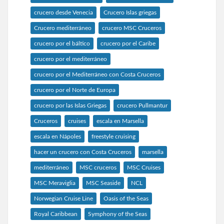
crucero desde Venecia
Crucero Islas griegas
Crucero mediterráneo
crucero MSC Cruceros
crucero por el báltico
crucero por el Caribe
crucero por el mediterráneo
crucero por el Mediterráneo con Costa Cruceros
crucero por el Norte de Europa
crucero por las Islas Griegas
crucero Pullmantur
Cruceros
cruises
escala en Marsella
escala en Nápoles
freestyle cruising
hacer un crucero con Costa Cruceros
marsella
mediterráneo
MSC cruceros
MSC Cruises
MSC Meraviglia
MSC Seaside
NCL
Norwegian Cruise Line
Oasis of the Seas
Royal Caribbean
Symphony of the Seas