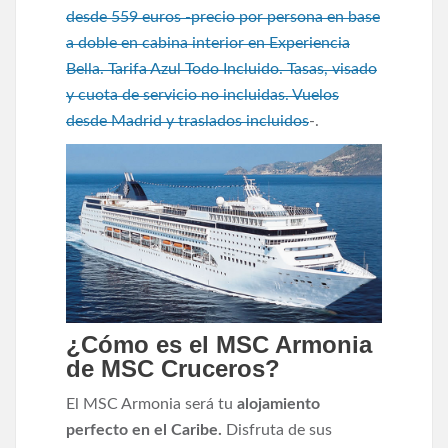
desde 559 euros -precio por persona en base
a doble en cabina interior en Experiencia
Bella. Tarifa Azul Todo Incluido. Tasas, visado
y cuota de servicio no incluidas. Vuelos
desde Madrid y traslados incluidos
-.
¿Cómo es el MSC Armonia
de MSC Cruceros?
El MSC Armonia será tu
alojamiento
perfecto en el Caribe.
Disfruta de sus