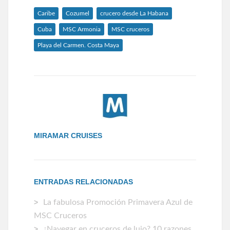
Caribe
Cozumel
crucero desde La Habana
Cuba
MSC Armonia
MSC cruceros
Playa del Carmen. Costa Maya
MIRAMAR CRUISES
ENTRADAS RELACIONADAS
La fabulosa Promoción Primavera Azul de
MSC Cruceros
¿Navegar en cruceros de lujo? 10 razones