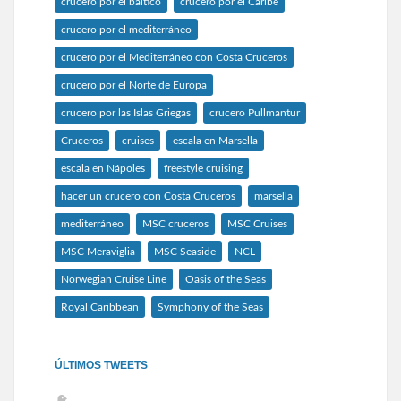
crucero por el báltico
crucero por el Caribe
crucero por el mediterráneo
crucero por el Mediterráneo con Costa Cruceros
crucero por el Norte de Europa
crucero por las Islas Griegas
crucero Pullmantur
Cruceros
cruises
escala en Marsella
escala en Nápoles
freestyle cruising
hacer un crucero con Costa Cruceros
marsella
mediterráneo
MSC cruceros
MSC Cruises
MSC Meraviglia
MSC Seaside
NCL
Norwegian Cruise Line
Oasis of the Seas
Royal Caribbean
Symphony of the Seas
ÚLTIMOS TWEETS