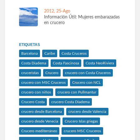
2012, 25-Ago
Información Útil: Mujeres embarazadas
en crucero
ETIQUETAS
Barcelona
Caribe
Costa Cruceros
Costa Diadema
Costa Fascinosa
Costa NeoRiviera
cruceristas
Crucero
crucero con Costa Cruceros
crucero con MSC Cruceros
Crucero con NCL
crucero con niños
crucero con Pullmantur
Crucero Costa
crucero Costa Diadema
crucero desde Barcelona
crucero desde Valencia
crucero desde Venecia
Crucero Islas griegas
Crucero mediterráneo
crucero MSC Cruceros