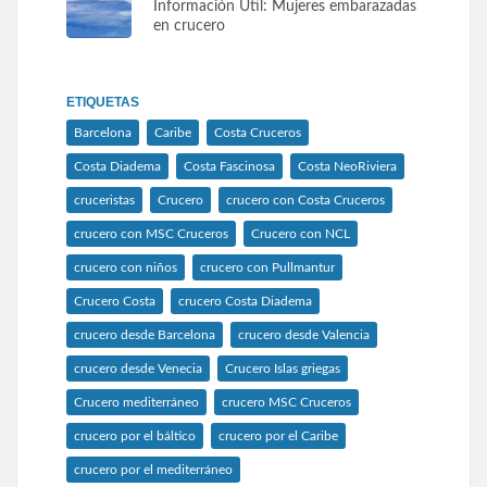
Información Útil: Mujeres embarazadas
en crucero
ETIQUETAS
Barcelona
Caribe
Costa Cruceros
Costa Diadema
Costa Fascinosa
Costa NeoRiviera
cruceristas
Crucero
crucero con Costa Cruceros
crucero con MSC Cruceros
Crucero con NCL
crucero con niños
crucero con Pullmantur
Crucero Costa
crucero Costa Diadema
crucero desde Barcelona
crucero desde Valencia
crucero desde Venecia
Crucero Islas griegas
Crucero mediterráneo
crucero MSC Cruceros
crucero por el báltico
crucero por el Caribe
crucero por el mediterráneo