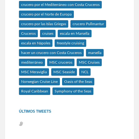
crucero por el Mediterráneo con Costa Cruceros
crucero por el Norte de Europa
crucero por las Islas Griegas
crucero Pullmantur
Cruceros
cruises
escala en Marsella
escala en Nápoles
freestyle cruising
hacer un crucero con Costa Cruceros
marsella
mediterráneo
MSC cruceros
MSC Cruises
MSC Meraviglia
MSC Seaside
NCL
Norwegian Cruise Line
Oasis of the Seas
Royal Caribbean
Symphony of the Seas
ÚLTIMOS TWEETS