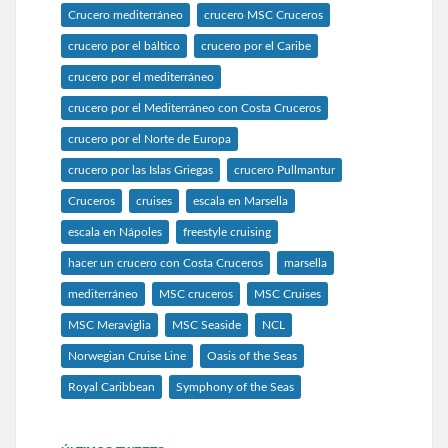
Crucero mediterráneo
crucero MSC Cruceros
crucero por el báltico
crucero por el Caribe
crucero por el mediterráneo
crucero por el Mediterráneo con Costa Cruceros
crucero por el Norte de Europa
crucero por las Islas Griegas
crucero Pullmantur
Cruceros
cruises
escala en Marsella
escala en Nápoles
freestyle cruising
hacer un crucero con Costa Cruceros
marsella
mediterráneo
MSC cruceros
MSC Cruises
MSC Meraviglia
MSC Seaside
NCL
Norwegian Cruise Line
Oasis of the Seas
Royal Caribbean
Symphony of the Seas