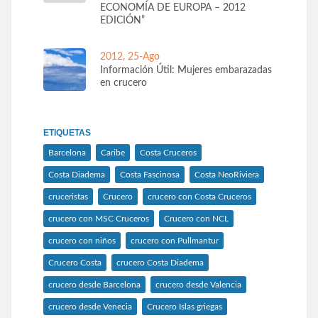
ECONOMÍA DE EUROPA – 2012
EDICIÓN”
2012, 25-Ago
Información Útil: Mujeres embarazadas
en crucero
ETIQUETAS
Barcelona
Caribe
Costa Cruceros
Costa Diadema
Costa Fascinosa
Costa NeoRiviera
cruceristas
Crucero
crucero con Costa Cruceros
crucero con MSC Cruceros
Crucero con NCL
crucero con niños
crucero con Pullmantur
Crucero Costa
crucero Costa Diadema
crucero desde Barcelona
crucero desde Valencia
crucero desde Venecia
Crucero Islas griegas