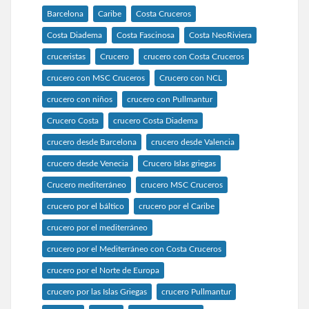
Barcelona
Caribe
Costa Cruceros
Costa Diadema
Costa Fascinosa
Costa NeoRiviera
cruceristas
Crucero
crucero con Costa Cruceros
crucero con MSC Cruceros
Crucero con NCL
crucero con niños
crucero con Pullmantur
Crucero Costa
crucero Costa Diadema
crucero desde Barcelona
crucero desde Valencia
crucero desde Venecia
Crucero Islas griegas
Crucero mediterráneo
crucero MSC Cruceros
crucero por el báltico
crucero por el Caribe
crucero por el mediterráneo
crucero por el Mediterráneo con Costa Cruceros
crucero por el Norte de Europa
crucero por las Islas Griegas
crucero Pullmantur