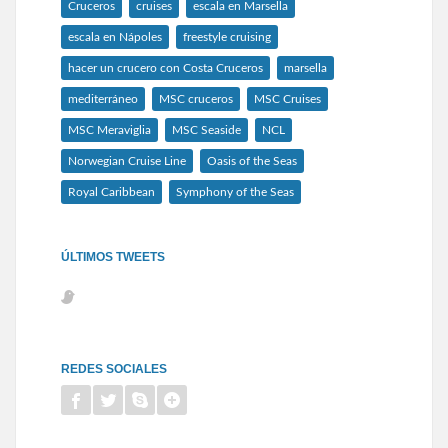
Cruceros
cruises
escala en Marsella
escala en Nápoles
freestyle cruising
hacer un crucero con Costa Cruceros
marsella
mediterráneo
MSC cruceros
MSC Cruises
MSC Meraviglia
MSC Seaside
NCL
Norwegian Cruise Line
Oasis of the Seas
Royal Caribbean
Symphony of the Seas
ÚLTIMOS TWEETS
REDES SOCIALES