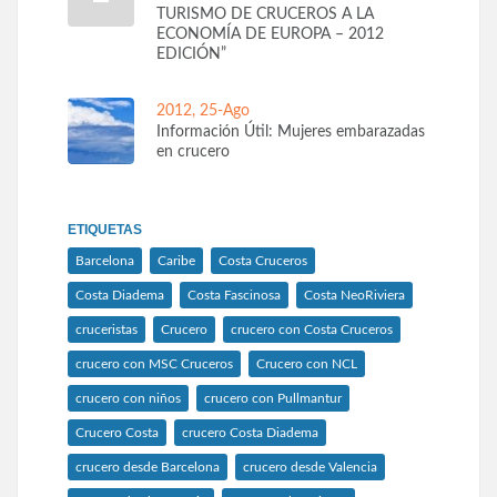
TURISMO DE CRUCEROS A LA
ECONOMÍA DE EUROPA – 2012
EDICIÓN”
2012, 25-Ago
Información Útil: Mujeres embarazadas
en crucero
ETIQUETAS
Barcelona
Caribe
Costa Cruceros
Costa Diadema
Costa Fascinosa
Costa NeoRiviera
cruceristas
Crucero
crucero con Costa Cruceros
crucero con MSC Cruceros
Crucero con NCL
crucero con niños
crucero con Pullmantur
Crucero Costa
crucero Costa Diadema
crucero desde Barcelona
crucero desde Valencia