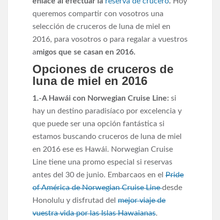
enlace al efectuar la
reserva de crucero
.
Hoy
queremos compartir con vosotros una
selección de cruceros de luna de miel en
2016, para vosotros o para regalar a vuestros
a
migos que se casan en 2016.
Opciones de cruceros de
luna de miel en 2016
1.-A Hawái con Norwegian Cruise Line:
si
hay un destino paradisíaco por excelencia y
que puede ser una opción fantástica si
estamos buscando cruceros de luna de miel
en 2016 ese es Hawái. Norwegian Cruise
Line tiene una promo especial si reservas
antes del 30 de junio. Embarcaos en el
Pride
of América de Norwegian Cruise Line
desde
Honolulu y disfrutad del
mejor viaje de
vuestra vida por las Islas Hawaianas
.