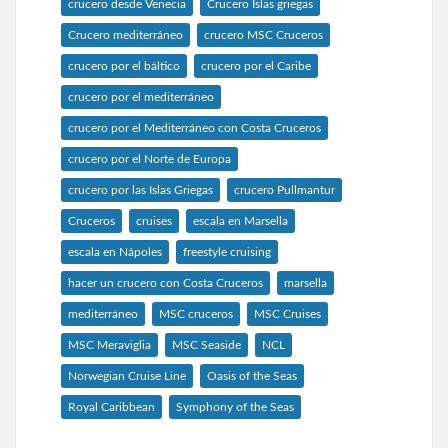
crucero desde Venecia
Crucero Islas griegas
Crucero mediterráneo
crucero MSC Cruceros
crucero por el báltico
crucero por el Caribe
crucero por el mediterráneo
crucero por el Mediterráneo con Costa Cruceros
crucero por el Norte de Europa
crucero por las Islas Griegas
crucero Pullmantur
Cruceros
cruises
escala en Marsella
escala en Nápoles
freestyle cruising
hacer un crucero con Costa Cruceros
marsella
mediterráneo
MSC cruceros
MSC Cruises
MSC Meraviglia
MSC Seaside
NCL
Norwegian Cruise Line
Oasis of the Seas
Royal Caribbean
Symphony of the Seas