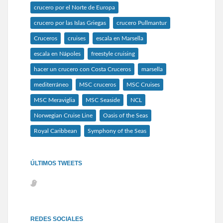
crucero por el Norte de Europa
crucero por las Islas Griegas
crucero Pullmantur
Cruceros
cruises
escala en Marsella
escala en Nápoles
freestyle cruising
hacer un crucero con Costa Cruceros
marsella
mediterráneo
MSC cruceros
MSC Cruises
MSC Meraviglia
MSC Seaside
NCL
Norwegian Cruise Line
Oasis of the Seas
Royal Caribbean
Symphony of the Seas
ÚLTIMOS TWEETS
REDES SOCIALES