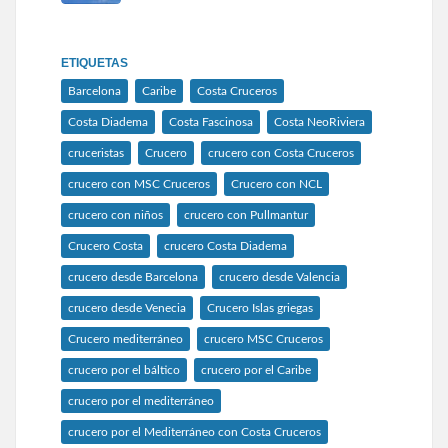
ETIQUETAS
Barcelona
Caribe
Costa Cruceros
Costa Diadema
Costa Fascinosa
Costa NeoRiviera
cruceristas
Crucero
crucero con Costa Cruceros
crucero con MSC Cruceros
Crucero con NCL
crucero con niños
crucero con Pullmantur
Crucero Costa
crucero Costa Diadema
crucero desde Barcelona
crucero desde Valencia
crucero desde Venecia
Crucero Islas griegas
Crucero mediterráneo
crucero MSC Cruceros
crucero por el báltico
crucero por el Caribe
crucero por el mediterráneo
crucero por el Mediterráneo con Costa Cruceros